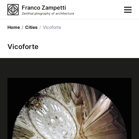
Franco Zampetti
Zenithal phography of architecture
Home
/
Cities
/
Vicoforte
Home
Vicoforte
Photos
Building categories
Locations
Cities
Architectonic styles
Architectonic elements
Architects and authors