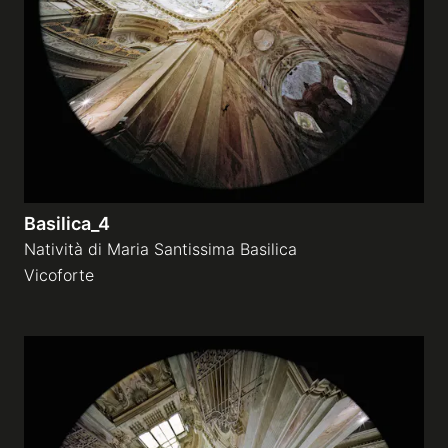
Galleries
video
Expositions
Basilica_4
News
Natività di Maria Santissima Basilica
Vicoforte
About