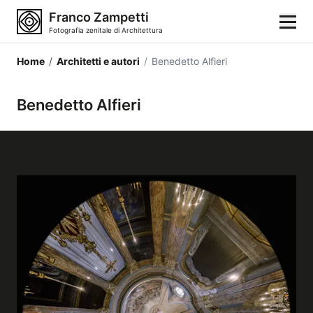
Franco Zampetti
Fotografia zenitale di Architettura
Home
/
Architetti e autori
/
Benedetto Alfieri
Home
Benedetto Alfieri
Fotografie
Categorie di edifici
Luoghi
Città
Stili architettonici
Elementi architettonici
Architetti e autori