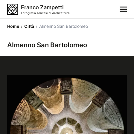
Franco Zampetti
Fotografia zenitale di Architettura
Home
/
Città
/
Almenno San Bartolomeo
Home
Almenno San Bartolomeo
Fotografie
Categorie di edifici
Luoghi
Città
Stili architettonici
Elementi architettonici
Architetti e autori