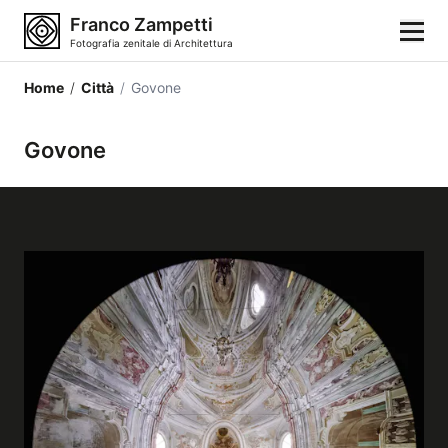
Franco Zampetti
Fotografia zenitale di Architettura
Home
/
Città
/
Govone
Home
Govone
Fotografie
Categorie di edifici
Luoghi
Città
Stili architettonici
Elementi architettonici
Architetti e autori