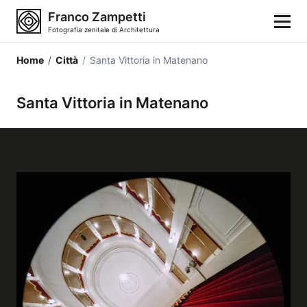
Franco Zampetti
Fotografia zenitale di Architettura
Home
/
Città
/
Santa Vittoria in Matenano
Home
Santa Vittoria in Matenano
Fotografie
Categorie di edifici
Luoghi
Città
Stili architettonici
Elementi architettonici
Architetti e autori