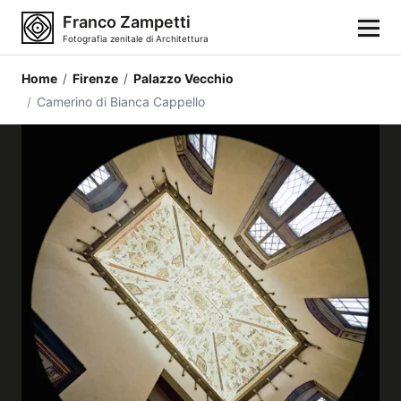
Franco Zampetti
Fotografia zenitale di Architettura
Home
/
Firenze
/
Palazzo Vecchio
Home
/
Camerino di Bianca Cappello
Fotografie
Categorie di edifici
Luoghi
Città
Stili architettonici
Elementi architettonici
Architetti e autori