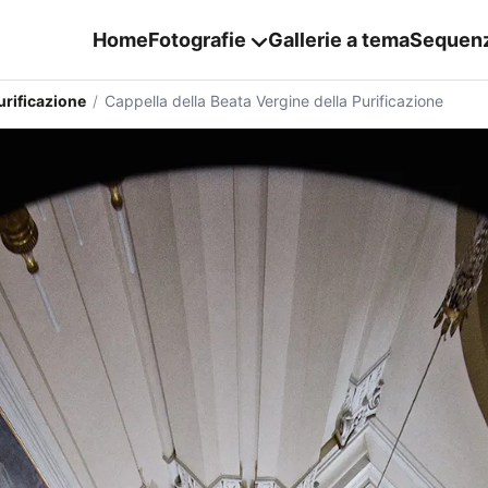
Home
Fotografie
Gallerie a tema
Sequen
urificazione
/
Cappella della Beata Vergine della Purificazione