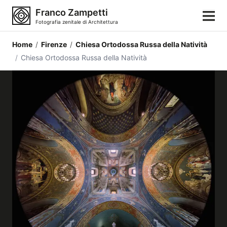
Franco Zampetti
Fotografia zenitale di Architettura
Home
/
Firenze
/
Chiesa Ortodossa Russa della Natività
Home
/
Chiesa Ortodossa Russa della Natività
Fotografie
Categorie di edifici
Luoghi
Città
Stili architettonici
Elementi architettonici
Architetti e autori