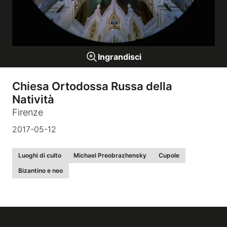
Gallerie a tema
Ingrandisci
Sequenze
Chiesa Ortodossa Russa della
Mostre
Natività
Firenze
News
2017-05-12
Tecnica e Biografia
Luoghi di culto
Michael Preobrazhensky
Cupole
Bizantino e neo