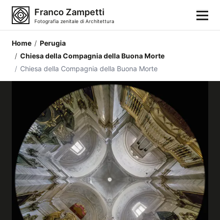
Franco Zampetti
Fotografia zenitale di Architettura
Home
/
Perugia
Home
/
Chiesa della Compagnia della Buona Morte
/
Chiesa della Compagnia della Buona Morte
Fotografie
Categorie di edifici
Luoghi
Città
Stili architettonici
Elementi architettonici
Architetti e autori