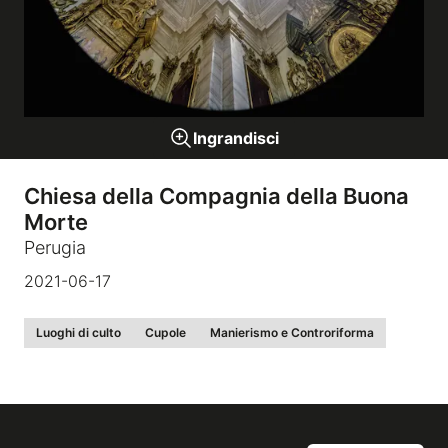
Gallerie a tema
Sequenze
Ingrandisci
Mostre
Chiesa della Compagnia della Buona
Morte
News
Perugia
2021-06-17
Tecnica e Biografia
Luoghi di culto
Cupole
Manierismo e Controriforma