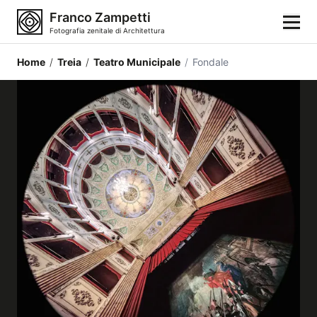
Franco Zampetti
Fotografia zenitale di Architettura
Home
/
Treia
/
Teatro Municipale
/
Fondale
Home
Fotografie
Categorie di edifici
Luoghi
Città
Stili architettonici
Elementi architettonici
Architetti e autori