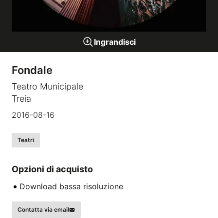
Gallerie a tema
Ingrandisci
Sequenze
Fondale
Mostre
Teatro Municipale
Treia
News
2016-08-16
Tecnica e Biografia
Teatri
Opzioni di acquisto
Download bassa risoluzione
Contatta via email