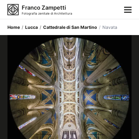
Franco Zampetti
Fotografia zenitale di Architettura
Home
/
Lucca
/
Cattedrale di San Martino
/
Navata
Home
Fotografie
Categorie di edifici
Luoghi
Città
Stili architettonici
Elementi architettonici
Architetti e autori