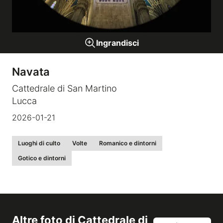
Gallerie a tema
Ingrandisci
Sequenze
Navata
Mostre
Cattedrale di San Martino
Lucca
News
2026-01-21
Tecnica e Biografia
Luoghi di culto
Volte
Romanico e dintorni
Gotico e dintorni
Altre foto di
Cattedrale di