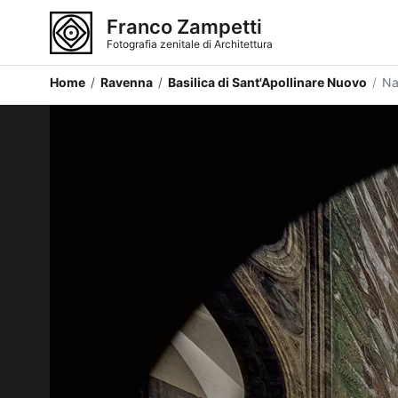
Franco Zampetti
Fotografia zenitale di Architettura
Home
/
Ravenna
/
Basilica di Sant'Apollinare Nuovo
/
Na