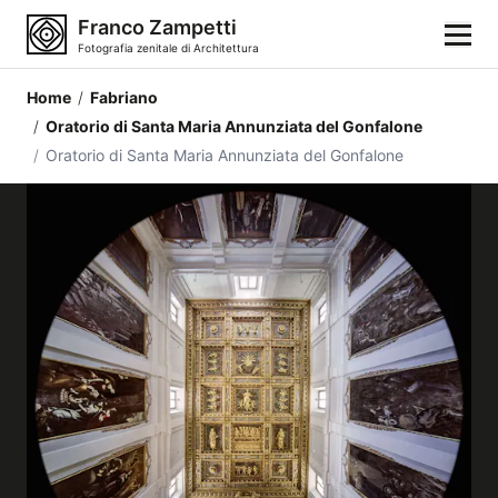
Franco Zampetti
Fotografia zenitale di Architettura
Home
/
Fabriano
Home
/
Oratorio di Santa Maria Annunziata del Gonfalone
/
Oratorio di Santa Maria Annunziata del Gonfalone
Fotografie
Categorie di edifici
Luoghi
Città
Stili architettonici
Elementi architettonici
Architetti e autori