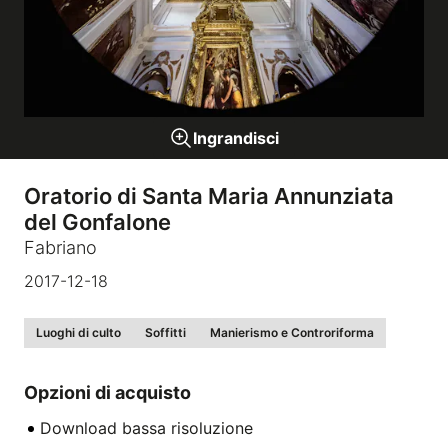
Gallerie a tema
Sequenze
Ingrandisci
Mostre
Oratorio di Santa Maria Annunziata
del Gonfalone
News
Fabriano
2017-12-18
Tecnica e Biografia
Luoghi di culto
Soffitti
Manierismo e Controriforma
Opzioni di acquisto
Download bassa risoluzione