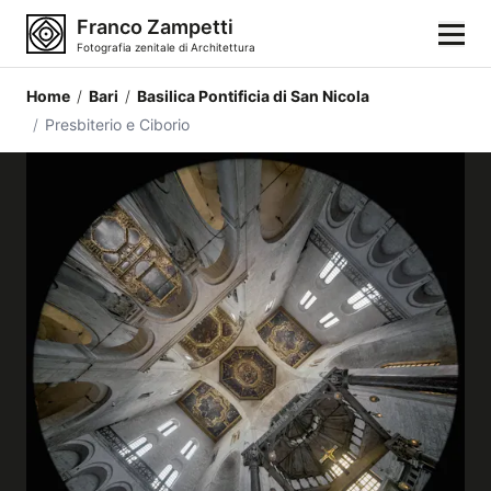
Franco Zampetti
Fotografia zenitale di Architettura
Home
/
Bari
/
Basilica Pontificia di San Nicola
Home
/
Presbiterio e Ciborio
Fotografie
Categorie di edifici
Luoghi
Città
Stili architettonici
Elementi architettonici
Architetti e autori