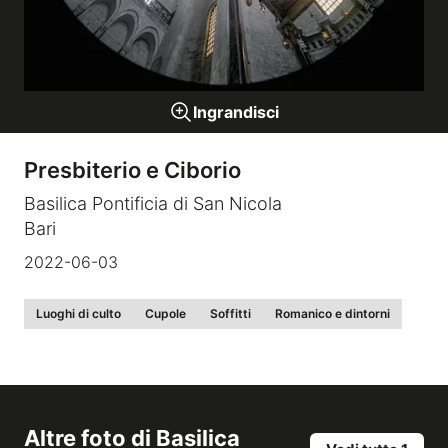
Gallerie a tema
Ingrandisci
Sequenze
Presbiterio e Ciborio
Mostre
Basilica Pontificia di San Nicola
Bari
News
2022-06-03
Tecnica e Biografia
Luoghi di culto
Cupole
Soffitti
Romanico e dintorni
Altre foto di
Basilica