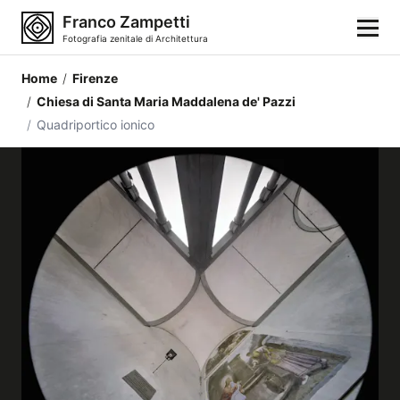
Franco Zampetti
Fotografia zenitale di Architettura
Home
/
Firenze
Home
/
Chiesa di Santa Maria Maddalena de' Pazzi
/
Quadriportico ionico
Fotografie
Categorie di edifici
Luoghi
Città
Stili architettonici
Elementi architettonici
Architetti e autori