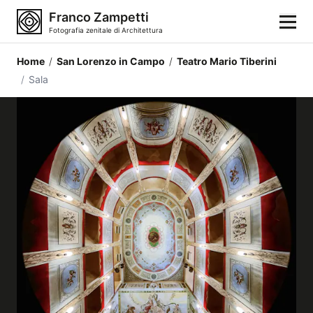
Franco Zampetti
Fotografia zenitale di Architettura
Home
/
San Lorenzo in Campo
/
Teatro Mario Tiberini
Home
/
Sala
Fotografie
Categorie di edifici
Luoghi
Città
Stili architettonici
Elementi architettonici
Architetti e autori