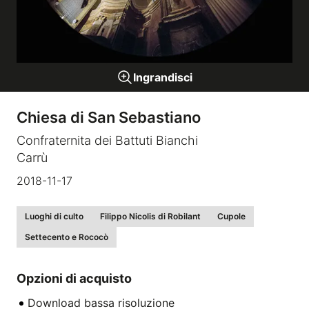
Gallerie a tema
Ingrandisci
Sequenze
Chiesa di San Sebastiano
Mostre
Confraternita dei Battuti Bianchi
Carrù
News
2018-11-17
Tecnica e Biografia
Luoghi di culto
Filippo Nicolis di Robilant
Cupole
Settecento e Rococò
Opzioni di acquisto
Download bassa risoluzione