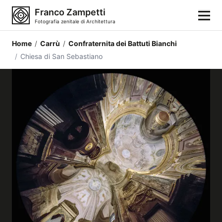
Franco Zampetti
Fotografia zenitale di Architettura
Home
/
Carrù
/
Confraternita dei Battuti Bianchi
Home
/
Chiesa di San Sebastiano
Fotografie
Categorie di edifici
Luoghi
Città
Stili architettonici
Elementi architettonici
Architetti e autori