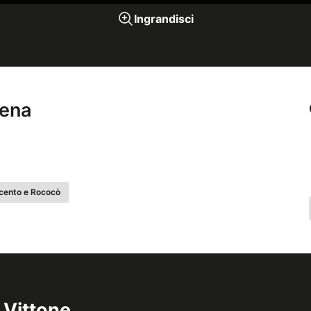
Ingrandisci
lena
cento e Rococò
 Vittone