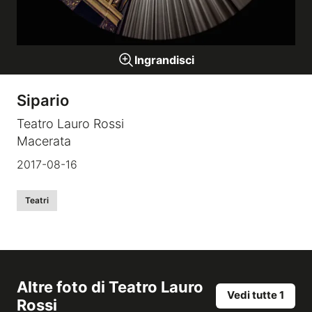
Gallerie a tema
Ingrandisci
Sequenze
Sipario
Mostre
Teatro Lauro Rossi
Macerata
News
2017-08-16
Tecnica e Biografia
Teatri
Altre foto di
Teatro Lauro
Vedi tutte 1
Rossi