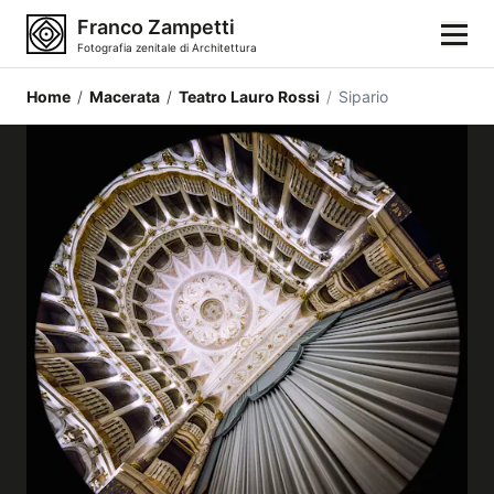
Franco Zampetti
Fotografia zenitale di Architettura
Home
/
Macerata
/
Teatro Lauro Rossi
/
Sipario
Home
Fotografie
Categorie di edifici
Luoghi
Città
Stili architettonici
Elementi architettonici
Architetti e autori