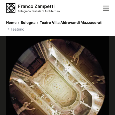
Franco Zampetti
Fotografia zenitale di Architettura
Home
/
Bologna
/
Teatro Villa Aldrovandi Mazzacorati
Home
/
Teatrino
Fotografie
Categorie di edifici
Luoghi
Città
Stili architettonici
Elementi architettonici
Architetti e autori