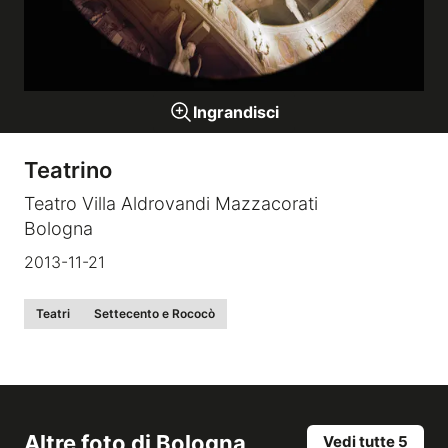
Gallerie a tema
Ingrandisci
Sequenze
Teatrino
Mostre
Teatro Villa Aldrovandi Mazzacorati
Bologna
News
2013-11-21
Tecnica e Biografia
Teatri
Settecento e Rococò
Altre foto di
Bologna
Vedi tutte 5