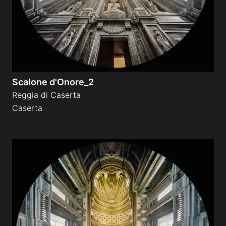
Scalone d'Onore_2
Reggia di Caserta
Caserta