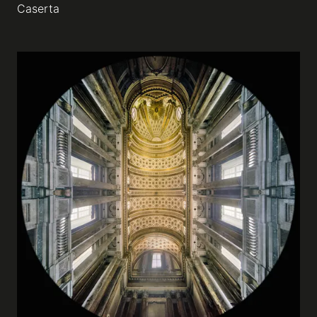
Caserta