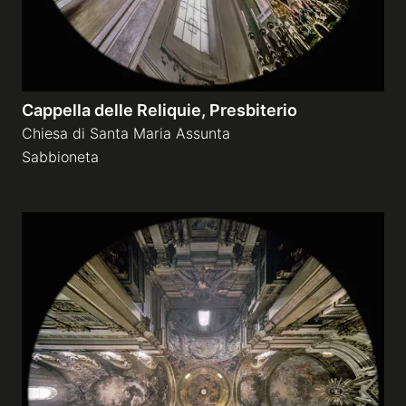
Cappella delle Reliquie, Presbiterio
Chiesa di Santa Maria Assunta
Sabbioneta