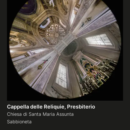
Cappella delle Reliquie, Presbiterio
Chiesa di Santa Maria Assunta
Sabbioneta