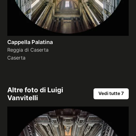
Cappella Palatina
Reggia di Caserta
Caserta
Altre foto di
Luigi
Vedi tutte 7
Vanvitelli