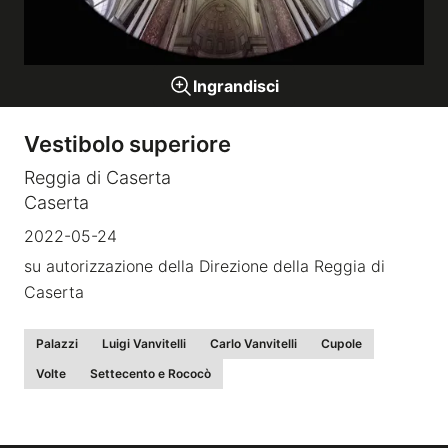
Gallerie a tema
Ingrandisci
Sequenze
Vestibolo superiore
Mostre
Reggia di Caserta
Caserta
News
2022-05-24
su autorizzazione della Direzione della Reggia di
Tecnica e Biografia
Caserta
Palazzi
Luigi Vanvitelli
Carlo Vanvitelli
Cupole
Volte
Settecento e Rococò