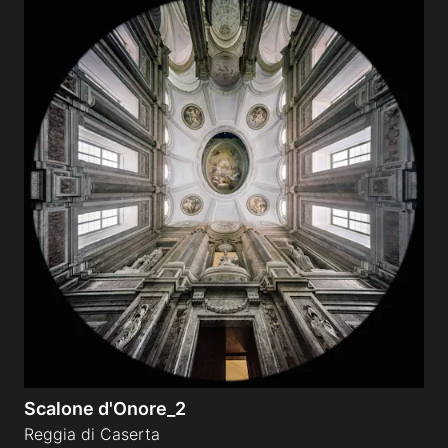
Scalone d'Onore_2
Reggia di Caserta