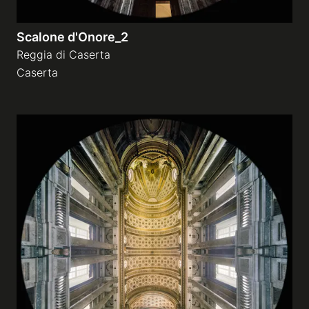
Scalone d'Onore_2
Reggia di Caserta
Caserta