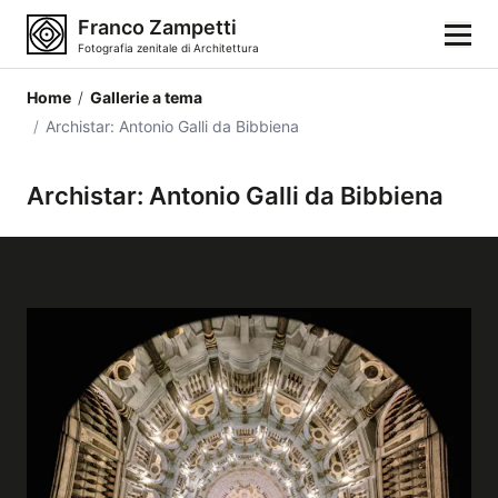
Franco Zampetti
Fotografia zenitale di Architettura
Home
/
Gallerie a tema
Home
/
Archistar: Antonio Galli da Bibbiena
Fotografie
Archistar: Antonio Galli da Bibbiena
Categorie di edifici
Luoghi
Città
Stili architettonici
Elementi architettonici
Architetti e autori