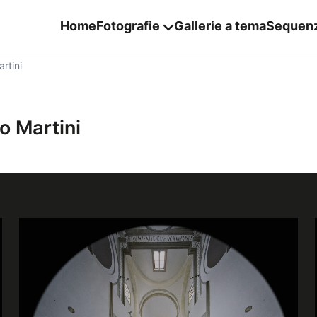
Home
Fotografie
Gallerie a tema
Sequen
rtini
o Martini