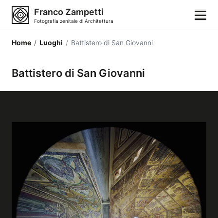
Franco Zampetti
Fotografia zenitale di Architettura
Home
/
Luoghi
/
Battistero di San Giovanni
Home
Battistero di San Giovanni
Fotografie
Categorie di edifici
Luoghi
Città
Stili architettonici
Elementi architettonici
Architetti e autori