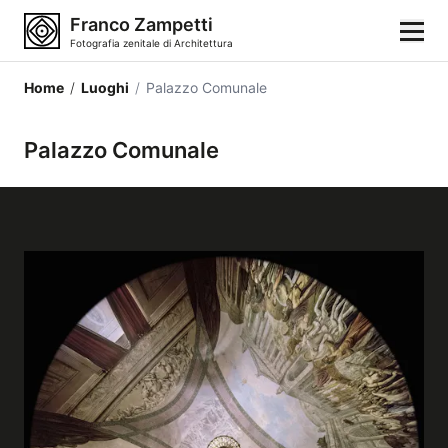
Franco Zampetti
Fotografia zenitale di Architettura
Home
/
Luoghi
/
Palazzo Comunale
Home
Palazzo Comunale
Fotografie
Categorie di edifici
Luoghi
Città
Stili architettonici
Elementi architettonici
Architetti e autori