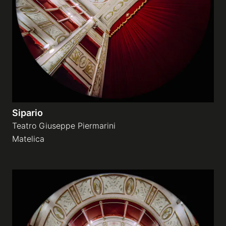
Gallerie a tema
Sequenze
Mostre
Sipario
News
Teatro Giuseppe Piermarini
Matelica
Tecnica e Biografia