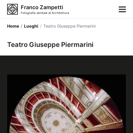
Franco Zampetti
Fotografia zenitale di Architettura
Home
/
Luoghi
/
Teatro Giuseppe Piermarini
Home
Teatro Giuseppe Piermarini
Fotografie
Categorie di edifici
Luoghi
Città
Stili architettonici
Elementi architettonici
Architetti e autori