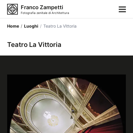
Franco Zampetti
Fotografia zenitale di Architettura
Home
/
Luoghi
/
Teatro La Vittoria
Home
Teatro La Vittoria
Fotografie
Categorie di edifici
Luoghi
Città
Stili architettonici
Elementi architettonici
Architetti e autori