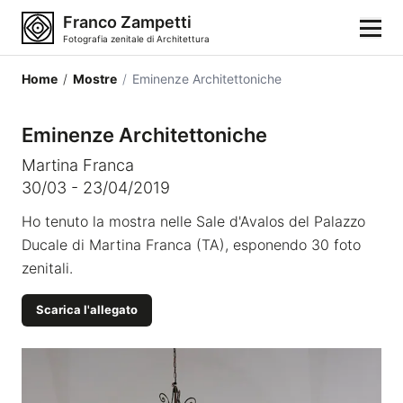
Franco Zampetti
Fotografia zenitale di Architettura
Home
/
Mostre
/
Eminenze Architettoniche
Home
Eminenze Architettoniche
Fotografie
Martina Franca
30/03 - 23/04/2019
Categorie di edifici
Ho tenuto la mostra nelle Sale d'Avalos del Palazzo
Ducale di Martina Franca (TA), esponendo 30 foto
Luoghi
zenitali.
Città
Scarica l'allegato
Stili architettonici
Elementi architettonici
Architetti e autori