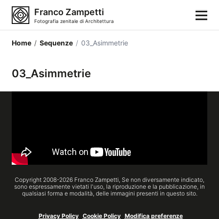
Franco Zampetti
Fotografia zenitale di Architettura
Home
/
Sequenze
/
03_Asimmetrie
Home
03_Asimmetrie
Fotografie
Categorie di edifici
Luoghi
Città
Stili architettonici
Copyright 2008-
2026
Franco Zampetti,
Se non diversamente indicato,
sono espressamente vietati l'uso, la riproduzione e la pubblicazione, in
qualsiasi forma e modalità, delle immagini presenti in questo sito.
Elementi architettonici
Architetti e autori
Privacy Policy
Cookie Policy
Modifica preferenze