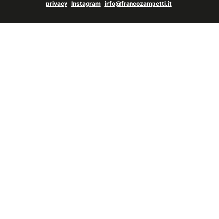
privacy
Instagram
info@francozampetti.it
Gallerie a tema
Sequenze
Mostre
News
Tecnica e Biografia