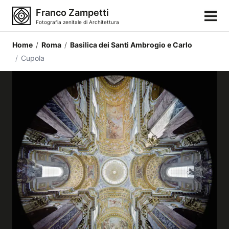
Franco Zampetti
Fotografia zenitale di Architettura
Home
/
Roma
/
Basilica dei Santi Ambrogio e Carlo
Home
/
Cupola
Fotografie
Categorie di edifici
Luoghi
Città
Stili architettonici
Elementi architettonici
Architetti e autori