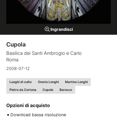
Gallerie a tema
Ingrandisci
Sequenze
Cupola
Mostre
Basilica dei Santi Ambrogio e Carlo
Roma
News
2008-07-12
Tecnica e Biografia
Luoghi di culto
Onorio Longhi
Martino Longhi
Pietro da Cortona
Cupole
Barocco
Opzioni di acquisto
Download bassa risoluzione