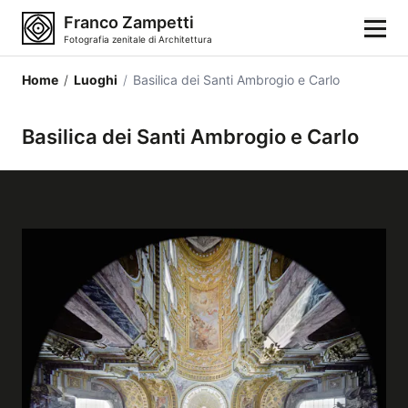
Franco Zampetti
Fotografia zenitale di Architettura
Home
/
Luoghi
/
Basilica dei Santi Ambrogio e Carlo
Home
Basilica dei Santi Ambrogio e Carlo
Fotografie
Categorie di edifici
Luoghi
Città
Stili architettonici
Elementi architettonici
Architetti e autori