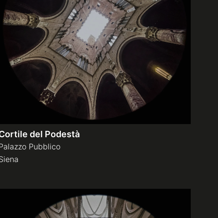
Cortile del Podestà
Palazzo Pubblico
Siena