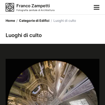
Franco Zampetti
Fotografia zenitale di Architettura
Home
/
Categorie di Edifici
/
Luoghi di culto
Home
Luoghi di culto
Fotografie
Categorie di edifici
Luoghi
Città
Stili architettonici
Elementi architettonici
Architetti e autori